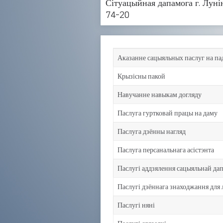
Сітуацыйная дапамога г. Лунін
74-20
Аказанне сацыяльных паслуг на па
Крызісны пакой
Навучанне навыкам догляду
Паслуга гуртковай працы на даму
Паслуга дзённы нагляд
Паслуга персанальнага асістэнта
Паслугі аддзялення сацыяльнай дап
Паслугі дзённага знаходжання для 
Паслугі няні