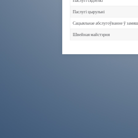
Паслугі сядзелкі
Паслугі цырульні
Сацыяльнае абслугоўванне ў замяш
Швейная майстэрня