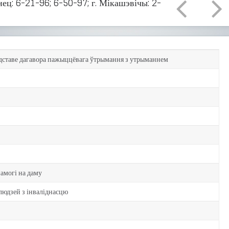
ец: 6-21-96; 6-50-97; г. Мікашэвічы: 2-
дставе дагавора пажыццёвага ўтрымання з утрыманнем
амогі на даму
людзей з інваліднасцю