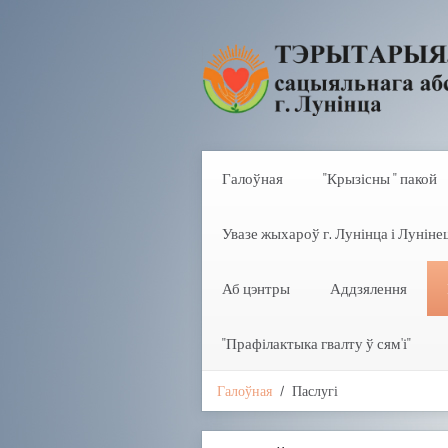
Галоўная
"Крызісны " пакой
Увазе жыхароў г. Лунінца і Лунінец
Аб цэнтры
Аддзялення
"Прафілактыка гвалту ў сям'і"
Галоўная
Паслугі