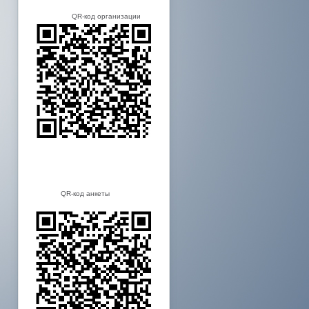
QR-код организации
QR-код анкеты