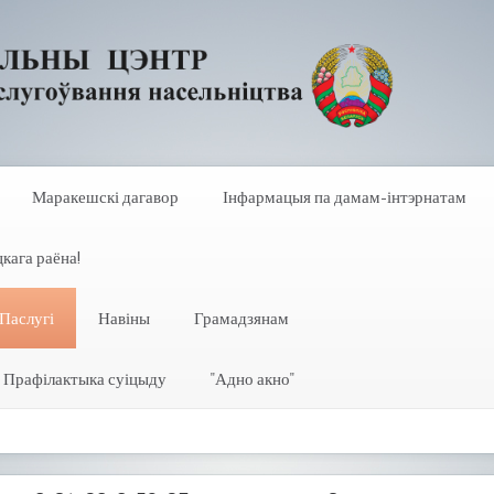
Маракешскі дагавор
Інфармацыя па дамам-інтэрнатам
кага раёна!
Паслугі
Навіны
Грамадзянам
Прафілактыка суіцыду
"Адно акно"