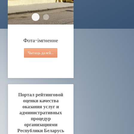
Фота-імгненне
Працы аддзялення дзённага знаходжання для ін
Фота-імгненне
Чытаць далей...
Портал рейтинговой
оценки качества
оказания услуг и
административных
процедур
организациями
Республики Беларусь