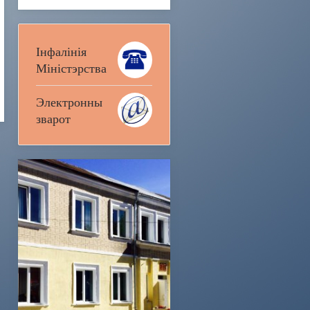
Інфалінія
Міністэрства
Электронны
зварот