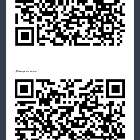
QR-код анкеты