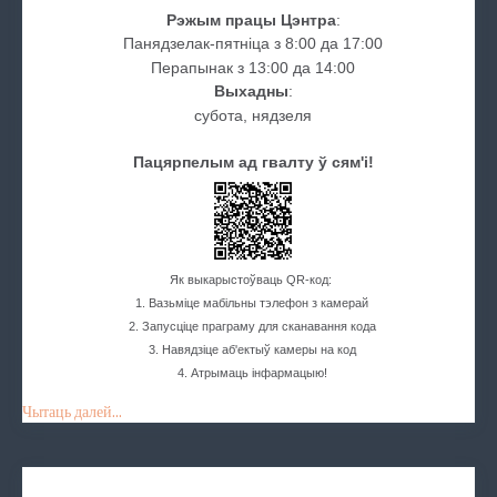
Рэжым працы Цэнтра
:
Панядзелак-пятніца з 8:00 да 17:00
Перапынак з 13:00 да 14:00
Выхадны
:
субота, нядзеля
Пацярпелым ад гвалту ў сям'і!
Як выкарыстоўваць QR-код:
1. Вазьміце мабільны тэлефон з камерай
2. Запусціце праграму для сканавання кода
3. Навядзіце аб'ектыў камеры на код
4. Атрымаць інфармацыю!
Чытаць далей...