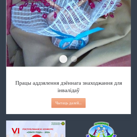
Працы аддзялення дзённага з
Фота-імгненне
Працы аддзялення дзённага знаходжання для
інвалідаў
Чытаць далей...