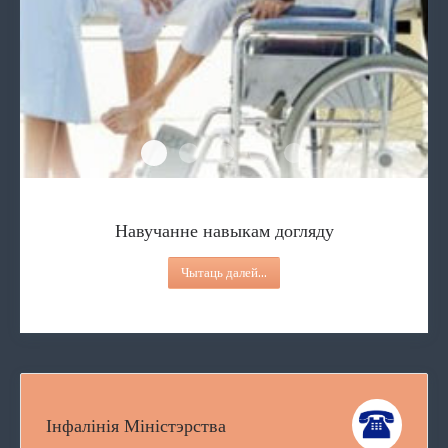
Навучанне навыкам догляду
Паслуга дзённы нагляд
Паслугі дзённага знаходжання для 
Паслуга персанальнага асістэ
Паслуга гуртковай прац
Навучанне навыкам догляду
Чытаць далей...
Інфалінія Міністэрства