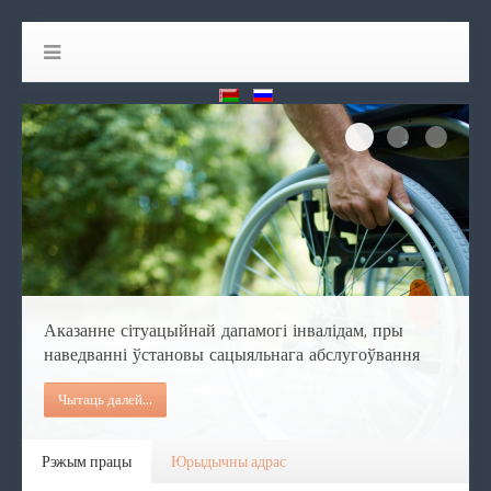
Аказанне сіт
Праца са шм
Праца
Аказанне сітуацыйнай дапамогі інвалідам, пры
наведванні ўстановы сацыяльнага абслугоўвання
Чытаць далей...
Рэжым працы
Юрыдычны адрас