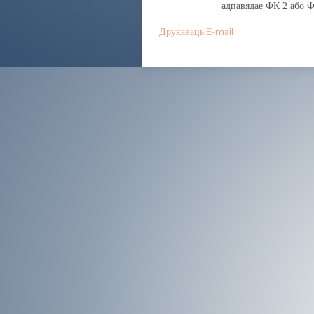
адпавядае ФК 2 або ФК
Друкаваць
E-mail