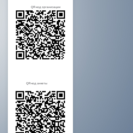
QR-код организации
QR-код анкеты