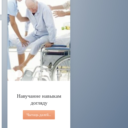
Навучанне навыкам догляду
Паслуга дзённы нагляд
Паслугі дзённага знаходжання для людзей з інвал
Паслуга персанальнага асістэнта
Паслуга гуртковай працы на даму
Навучанне навыкам
догляду
Чытаць далей...