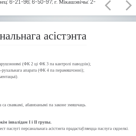
ец: 6-21-96; 6-50-97; г. Мікашэвічы: 2-
нальнага асістэнта
парушэннямі (ФК 2 ці ФК 3 па кантролі паводзін);
-рухальнага апарата (ФК 4 па перамяшчэнні);
ыентацыі).
 са сваякамі, абавязанымі па законе змяшчаць.
кім інвалідам I і II групы.
ст паслугі персанальнага асістэнта прадастаўляецца паслуга сядзелкі.