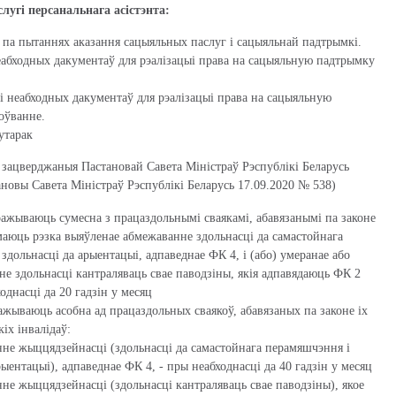
слугі персанальнага асістэнта:
 па пытаннях аказання сацыяльных паслуг і сацыяльнай падтрымкі.
еабходных дакументаў для рэалізацыі права на сацыяльную падтрымку
і неабходных дакументаў для рэалізацыі права на сацыяльную
оўванне.
утарак
 зацверджаныя Пастановай Савета Міністраў Рэспублікі Беларусь
ановы Савета Міністраў Рэспублікі Беларусь 17.09.2020 № 538)
пражываюць сумесна з працаздольнымі сваякамі, абавязанымі па законе
 маюць рэзка выяўленае абмежаванне здольнасці да самастойнага
здольнасці да арыентацыі, адпаведнае ФК 4, і (або) умеранае або
е здольнасці кантраляваць свае паводзіны, якія адпавядаюць ФК 2
однасці да 20 гадзін у месяц
пражываюць асобна ад працаздольных сваякоў, абавязаных па законе іх
кіх інвалідаў:
не жыццядзейнасці (здольнасці да самастойнага перамяшчэння і
рыентацыі), адпаведнае ФК 4, - пры неабходнасці да 40 гадзін у месяц
не жыццядзейнасці (здольнасці кантраляваць свае паводзіны), якое