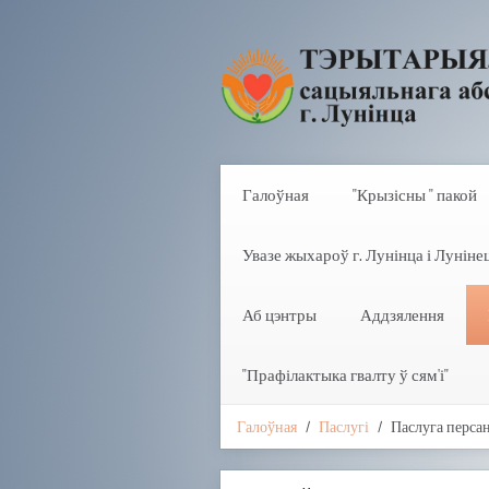
Галоўная
"Крызісны " пакой
Увазе жыхароў г. Лунінца і Лунінец
Аб цэнтры
Аддзялення
"Прафілактыка гвалту ў сям'і"
Галоўная
Паслугі
Паслуга персан