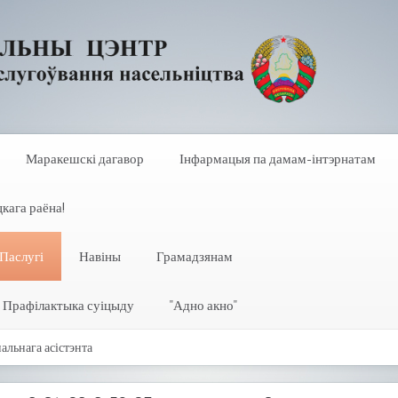
Маракешскі дагавор
Інфармацыя па дамам-інтэрнатам
кага раёна!
Паслугі
Навіны
Грамадзянам
Прафілактыка суіцыду
"Адно акно"
альнага асістэнта