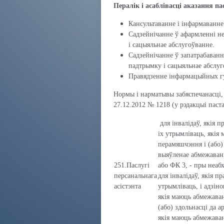
Пералік і асаблівасці аказання па
Кансультаванне і інфармаванне
Садзейнічанне ў афармленні н
і сацыяльнае абслугоўванне.
Садзейнічанне ў запатрабаванн
падтрымку і сацыяльнае абслуг
Правядзенне інфармацыйных г
Нормы і нарматывы забяспечанасці,
27.12.2012 № 1218 (у рэдакцыі паст
для інвалідаў, якія 
іх утрымліваць, якія
перамяшчэння і (або) 
выяўленае абмежаванн
251.Паслугі
або ФК 3, - пры неабх
персанальнага
для інвалідаў, якія 
асістэнта
утрымліваць, і адзіно
якія маюць абмежаван
(або) здольнасці да а
якія маюць абмежаван