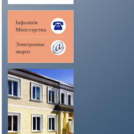
Інфалінія
Міністэрства
Электронны
зварот