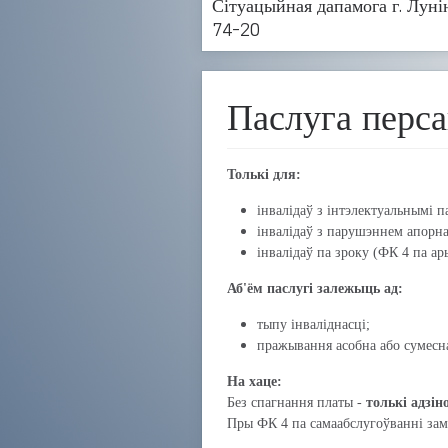
Сітуацыйная дапамога г. Лунін
74-20
Паслуга перса
Толькі для:
інвалідаў з інтэлектуальнымі 
інвалідаў з парушэннем апорна
інвалідаў па зроку (ФК 4 па ар
Аб'ём паслугі залежыць ад:
тыпу інваліднасці;
пражывання асобна або сумесна
На хаце:
Без спагнання платы -
толькі адзіно
Пры ФК 4 па самаабслугоўванні заме