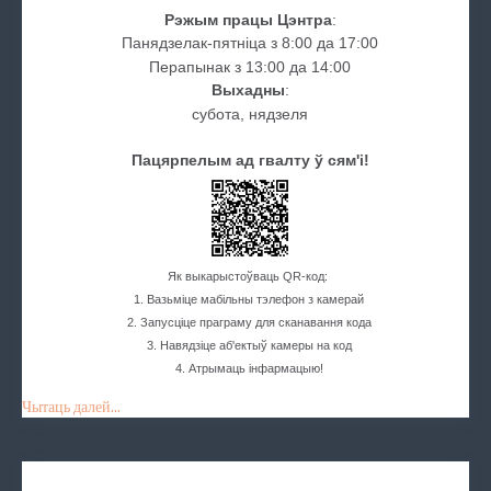
Рэжым працы Цэнтра
:
Панядзелак-пятніца з 8:00 да 17:00
Перапынак з 13:00 да 14:00
Выхадны
:
субота, нядзеля
Пацярпелым ад гвалту ў сям'і!
Як выкарыстоўваць QR-код:
1. Вазьміце мабільны тэлефон з камерай
2. Запусціце праграму для сканавання кода
3. Навядзіце аб'ектыў камеры на код
4. Атрымаць інфармацыю!
Чытаць далей...