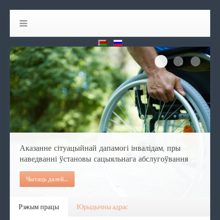
Аказанне сіт
Праца са шм
Праца
Аказанне сітуацыйнай дапамогі інвалідам, пры
наведванні ўстановы сацыяльнага абслугоўвання
Чытаць далей...
Рэжым працы
Юрыдычны адрас