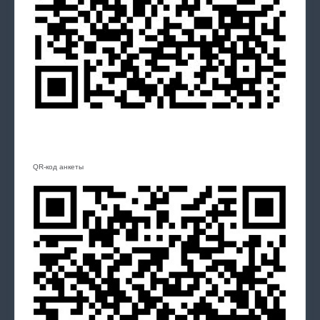
QR-код анкеты