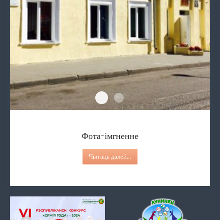
Фота-імгненне
Працы аддзялення дзённага знах
Фота-імгненне
Чытаць далей...