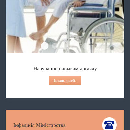
Навучанне навыкам догляду
Паслуга дзённы нагляд
Паслугі дзённага знаходжання для 
Паслуга персанальнага асістэ
Паслуга гуртковай прац
Навучанне навыкам догляду
Чытаць далей...
Інфалінія Міністэрства