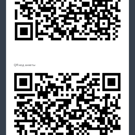
QR-код анкеты