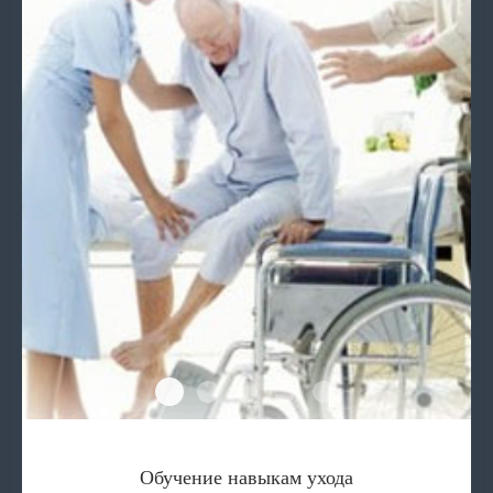
Обучение навыкам ухода
Услуга няни
Услуга дневной присмотр
Услуги дневного пребывания
Услуга персонального а
Обучение навыкам ухода