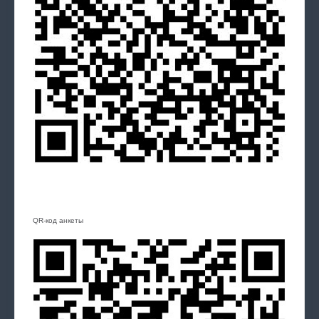
QR-код анкеты