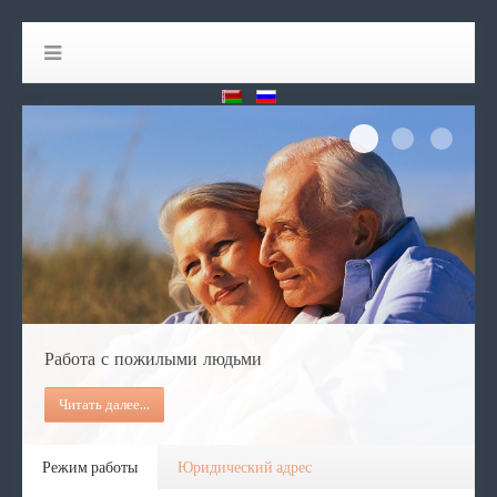
Работа с по
Работа с мн
Оказа
Работа с пожилыми людьми
Читать далее...
Режим работы
Юридический адрес