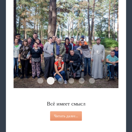
Вместе весело за ЗОЖ
"Эко-мир"
Всё имеет смысл
Площадка
«3D-Мастер»
В фокусе палитры
Вместе весело за ЗОЖ
Читать далее...