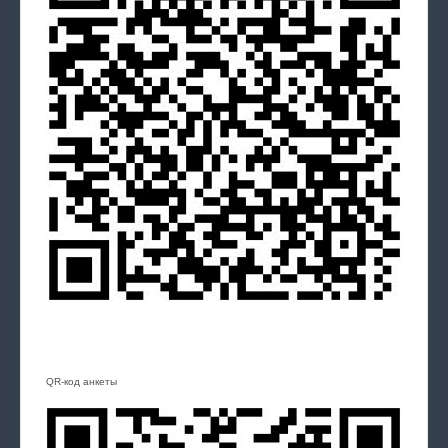
QR-код анкеты